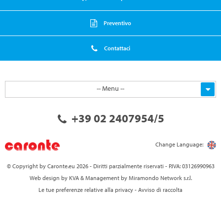
Preventivo
Contattaci
-- Menu --
+39 02 2407954/5
Change Language:
© Copyright by Caronte.eu 2026
-
Diritti parzialmente riservati
-
P.IVA: 03126990963
Web design by
KVA
&
Management by
Miramondo Network s.r.l.
Le tue preferenze relative alla privacy
-
Avviso di raccolta