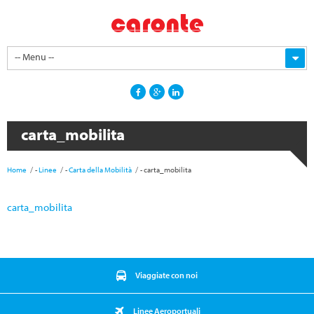
-- Menu --
carta_mobilita
Home
-
Linee
-
Carta della Mobilità
-
carta_mobilita
carta_mobilita
Viaggiate con noi
Linee Aeroportuali