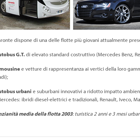
ronte dispone di una delle flotte più giovani attualmente presen
tobus G.T.
di elevato standard costruttivo (Mercedes Benz, Ren
imousine
e vetture di rappresentanza ai vertici della loro g
di);
utobus urbani
e suburbani innovativi a ridotto impatto ambient
ercedes: ibridi diesel-elettrici e tradizionali, Renault, Iveco, Ma
zianità media della flotta 2003
: turistica 2 anni e 3 mesi urb