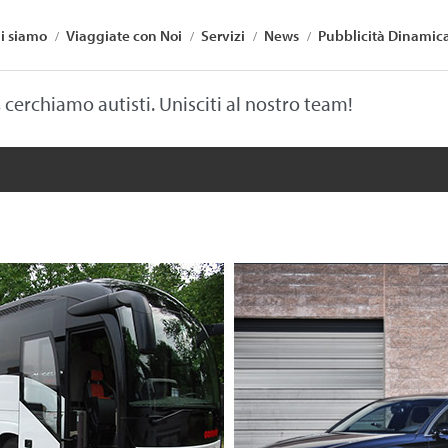
i siamo
Viaggiate con Noi
Servizi
News
Pubblicità Dinamic
, cerchiamo autisti. Unisciti al nostro team!