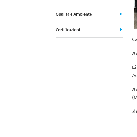
Qualità e Ambiente
Certificazioni
Ca
Au
L
Au
A
(M
An