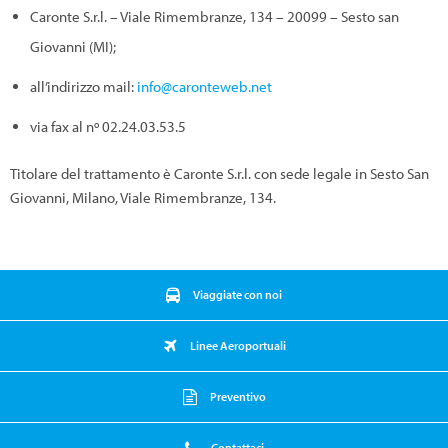
Caronte S.r.l. – Viale Rimembranze, 134 – 20099 – Sesto san
Giovanni (MI);
all’indirizzo mail:
info@caronteweb.net
via fax al nº 02.24.03.53.5
Titolare del trattamento è Caronte S.r.l. con sede legale in Sesto San
Giovanni, Milano, Viale Rimembranze, 134.
Viaggiate con noi
Linee Aeroportuali
Preventivo
Contattaci